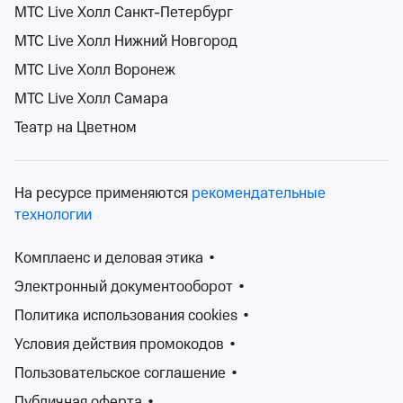
МТС Live Холл Санкт-Петербург
МТС Live Холл Нижний Новгород
Поиск
Помощь
Корзина
Войти
Афиша Архангельской области на 27
МТС Live Холл Воронеж
апреля
МТС Live Холл Самара
Спектакли
Концерты
Детям
Классика
Подарочная карта
Мюзи
0 событий
Театр на Цветном
События на карте
На ресурсе применяются
рекомендательные
технологии
Комплаенс и деловая этика
•
27 апр 2027
Сортировка
Площадка
Электронный документооборот
•
Политика использования cookies
•
Поиск
Условия действия промокодов
•
Пользовательское соглашение
•
К сожалению, мы ничего не нашли
Публичная оферта
•