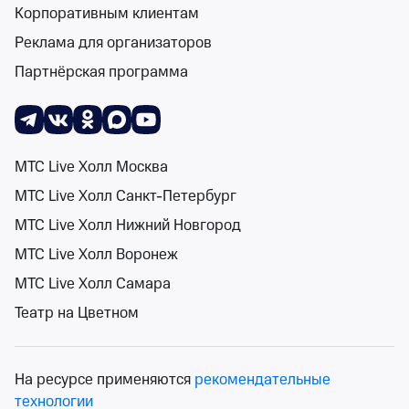
Корпоративным клиентам
Реклама для организаторов
Поиск
Помощь
Корзина
Войти
Классические концерты и постановки в
Партнёрская программа
Архангельской области 8 апреля 2027 года
Спектакли
Концерты
Детям
Классика
Подарочная карта
Мюзи
0 событий
События на карте
МТС Live Холл Москва
МТС Live Холл Санкт-Петербург
МТС Live Холл Нижний Новгород
МТС Live Холл Воронеж
8 апр 2027
Сортировка
Площадка
МТС Live Холл Самара
Театр на Цветном
Поиск
На ресурсе применяются
рекомендательные
К сожалению, мы ничего не нашли
технологии