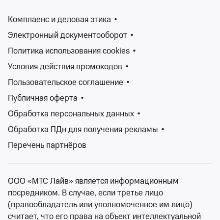
Попробуйте изменить ваш запрос
Комплаенс и деловая этика
•
Электронный документооборот
•
Изменить фильтры
Политика использования cookies
•
Условия действия промокодов
•
Сбросить фильтры
Пользовательское соглашение
•
Публичная оферта
•
Обширная афиша Ticketland.ru порадует любителей
Обработка персональных данных
•
классической музыки, вокала, оперы и балета.
Жанр «Классика»представляет собой эталон
Обработка ПДн для получения рекламы
•
произведений, которые на протяжении веков
Перечень партнёров
остаются востребованными и горячо любимы
публикой.
При этом к классике могут быть причислены не
ООО «МТС Лайв» является информационным
только произведения созданные в эпоху классицизма,
посредником. В случае, если третье лицо
но и современные произведения.
(правообладатель или уполномоченное им лицо)
Одним из ярких представителей жанра является
считает, что его права на объект интеллектуальной