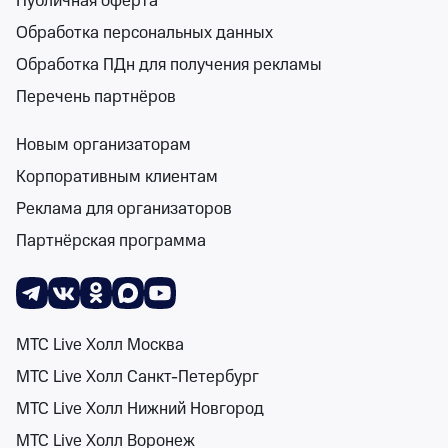
Публичная оферта
Обработка персональных данных
Обработка ПДн для получения рекламы
Поиск
Помощь
Корзина
Войти
Классические концерты и постановки в
Перечень партнёров
Архангельской области 8 декабря 2026
Спектакли
Концерты
Детям
Классика
Подарочная карта
Мюзи
года
Новым организаторам
1 событие
Корпоративным клиентам
События на карте
Реклама для организаторов
Партнёрская программа
8 декабря
Сортировка
Площадка
МТС Live Холл Москва
МТС Live Холл Санкт-Петербург
Поиск
МТС Live Холл Нижний Новгород
МТС Live Холл Воронеж
0+