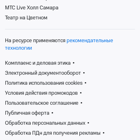
МТС Live Холл Самара
Театр на Цветном
На ресурсе применяются
рекомендательные
Щелкунчик
технологии
Архангельский театр драмы им. М.В. Ломоносова
вт 8 дек, 19:00
Комплаенс и деловая этика
•
Архангельский театр драмы им. М.В. Ломоносова
Электронный документооборот
•
от 1 500 ₽
вт 8 декабря, 19:00
•
осталось более 100 билетов
Политика использования cookies
•
Классика
Условия действия промокодов
•
Билеты от 1 500 ₽
Пользовательское соглашение
•
Публичная оферта
•
Обширная афиша Ticketland.ru порадует любителей
Обработка персональных данных
•
классической музыки, вокала, оперы и балета.
Жанр «Классика»представляет собой эталон
Обработка ПДн для получения рекламы
•
произведений, которые на протяжении веков