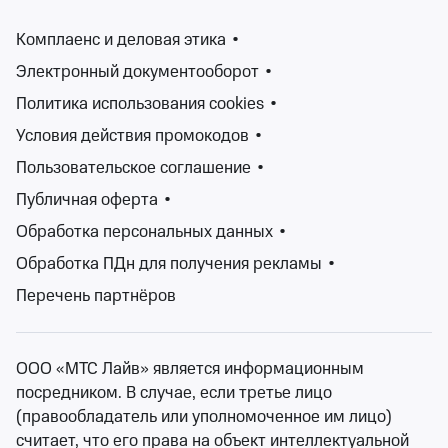
Попробуйте изменить ваш запрос
Комплаенс и деловая этика
•
Электронный документооборот
•
Изменить фильтры
Политика использования cookies
•
Условия действия промокодов
•
Сбросить фильтры
Пользовательское соглашение
•
Публичная оферта
•
Концертный сезон непрерывен, а значит у вас всегда
Обработка персональных данных
•
есть возможность послушать любимую музыку.
Афиша концертов Архангельской области ежедневно
Обработка ПДн для получения рекламы
•
пополняется: от классической и джазовой музыки, до
Перечень партнёров
рока и электроники, от популярной музыки до
андеграунда. Знаменитые, заслуженные музыканты,
начинающие и андеграундные исполнители, музыка
ООО «МТС Лайв» является информационным
для души, для танцев, для настроения. У вас всегда
посредником. В случае, если третье лицо
есть возможность послушать как мэтров, так и новые
(правообладатель или уполномоченное им лицо)
дарования, послушать любимые, привычные
считает, что его права на объект интеллектуальной