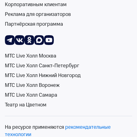
Корпоративным клиентам
Реклама для организаторов
Поиск
Помощь
Корзина
Войти
Концерты в Архангельской области 19
Партнёрская программа
декабря 2026 года
Спектакли
Концерты
Детям
Классика
Подарочная карта
Мюзи
0 событий
События на карте
МТС Live Холл Москва
МТС Live Холл Санкт-Петербург
МТС Live Холл Нижний Новгород
МТС Live Холл Воронеж
19 декабря
Сортировка
Площадка
МТС Live Холл Самара
Театр на Цветном
Поиск
На ресурсе применяются
рекомендательные
К сожалению, мы ничего не нашли
технологии